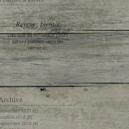
Revenez bientôt
Dès que de nouveaux posts
seront publiés, vous les
verrez ici.
Archive
septembre 2021
(2)
2 posts
octobre 2018
(2)
2 posts
septembre 2018
(4)
4 posts