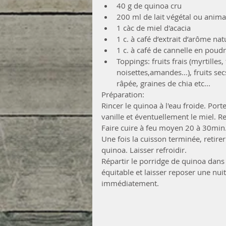
40 g de quinoa cru  
200 ml de lait végétal ou animal
1 càc de miel d'acacia  
1 c. à café d’extrait d’arôme natu
1 c. à café de cannelle en poudr
Toppings: fruits frais (myrtilles
noisettes,amandes...), fruits secs
râpée, graines de chia etc... 
Préparation:
Rincer le quinoa à l'eau froide. Porter
vanille et éventuellement le miel. 
Faire cuire à feu moyen 20 à 30min
Une fois la cuisson terminée, retirer
quinoa. Laisser refroidir. 
Répartir le porridge de quinoa dans
équitable et laisser reposer une nui
immédiatement.