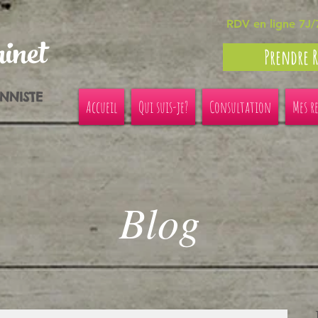
RDV en ligne 7J/
inet
Prendre 
ONNISTE
Accueil
Qui suis-je?
Consultation
Mes r
Blog