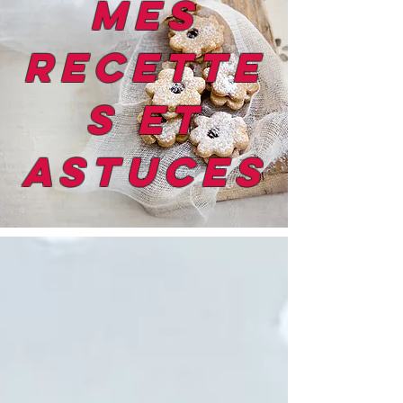
mes
recette
s et
astuces