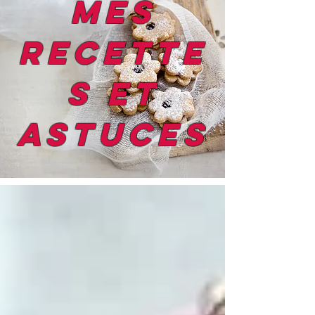
mes
recette
s et
astuces