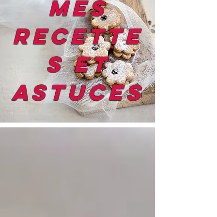
mes
recette
s et
astuces