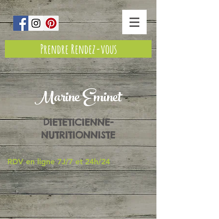
Prendre Rendez-vous
Marine Eminet
DIETETICIENNE-
NUTRITIONNISTE
RDV en ligne 7J/7 et 24h/24