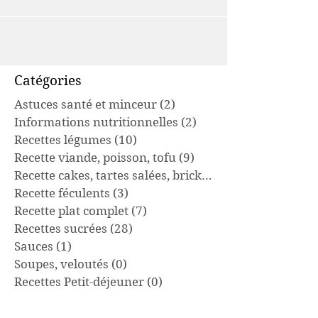
Catégories
Astuces santé et minceur
(2)
2 posts
Informations nutritionnelles
(2)
2 posts
Recettes légumes
(10)
10 posts
Recette viande, poisson, tofu
(9)
9 posts
Recette cakes, tartes salées, brick
(7)
7 posts
Recette féculents
(3)
3 posts
Recette plat complet
(7)
7 posts
Recettes sucrées
(28)
28 posts
Sauces
(1)
1 post
Soupes, veloutés
(0)
0 post
Recettes Petit-déjeuner
(0)
0 post